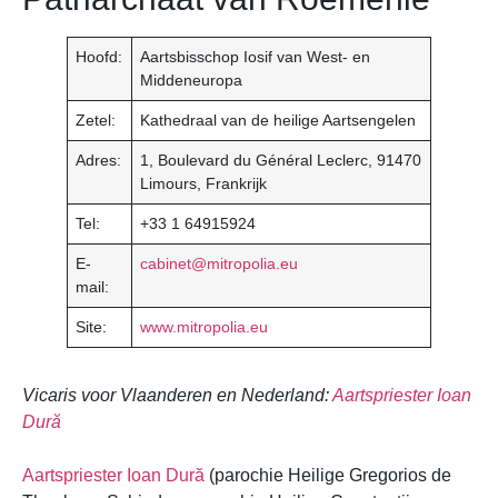
Hoofd:
Aartsbisschop Iosif van West- en
Middeneuropa
Zetel:
Kathedraal van de heilige Aartsengelen
Adres:
1, Boulevard du Général Leclerc, 91470
Limours, Frankrijk
Tel:
+33 1 64915924
E-
cabinet@mitropolia.eu
mail:
Site:
www.mitropolia.eu
Vicaris voor Vlaanderen en Nederland:
Aartspriester Ioan
Dură
Aartspriester Ioan Dură
(parochie Heilige Gregorios de