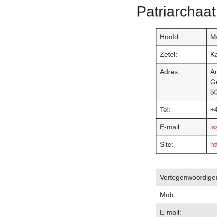
Patriarchaat
Hoofd:
Me
Zetel:
Ka
Adres:
An
G
50
Tel:
+
E-mail:
i
Site:
ht
Vertegenwoordiger
Mob:
E-mail: