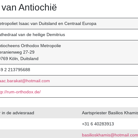
 van Antiochië
tropoliet Isaac van Duitsland en Centraal Europa
thedraal van de heilige Demitrius
tiocheens Orthodox Metropolie
eranienweg 27-29
769 Köln, Duitsland
49 2 213795688
saac.barakat@hotmail.com
tp://rum-orthodox.de/
 in de adviesraad
Aartspriester Basilios Khami
+31 6 40283913
basilioskhamis@hotmail.co