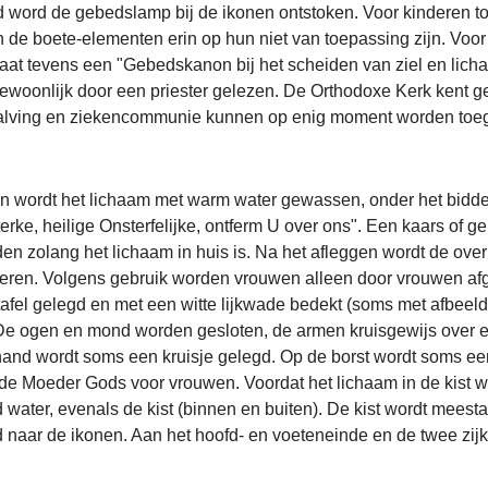
d word de gebedslamp bij de ikonen ontstoken. Voor kinderen to
 de boete-elementen erin op hun niet van toepassing zijn. Voor
taat tevens een "Gebedskanon bij het scheiden van ziel en lich
gewoonlijk door een priester gelezen. De Orthodoxe Kerk kent ge
alving en ziekencommunie kunnen op enig moment worden toe
en wordt het lichaam met warm water gewassen, onder het bidde
terke, heilige Onsterfelijke, ontferm U over ons". Een kaars of 
nden zolang het lichaam in huis is. Na het afleggen wordt de ove
kleren. Volgens gebruik worden vrouwen alleen door vrouwen af
afel gelegd en met een witte lijkwade bedekt (soms met afbeeld
De ogen en mond worden gesloten, de armen kruisgewijs over 
erhand wordt soms een kruisje gelegd. Op de borst wordt soms ee
de Moeder Gods voor vrouwen. Voordat het lichaam in de kist wo
water, evenals de kist (binnen en buiten). De kist wordt meest
fd naar de ikonen. Aan het hoofd- en voeteneinde en de twee zi