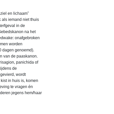
ziel en lichaam"
k als iemand niet thuis
erfgeval in de
"Gebedskanon na het
bedwake: onafgebroken
almen worden
40 dagen genoemd).
en van de paaskanon.
risagion, panichida of
tijdens de
 gevierd, wordt
ist in huis is, komen
eving te vragen én
nderen jegens hem/haar