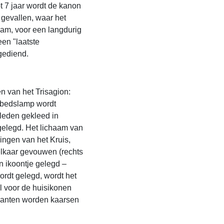
t 7 jaar wordt de kanon
 gevallen, waar het
aam, voor een langdurig
en "laatste
gediend.
n van het Trisagion:
gebedslamp wordt
rleden gekleed in
gelegd. Het lichaam van
ingen van het Kruis,
elkaar gevouwen (rechts
n ikoontje gelegd –
rdt gelegd, wordt het
al voor de huisikonen
jkanten worden kaarsen