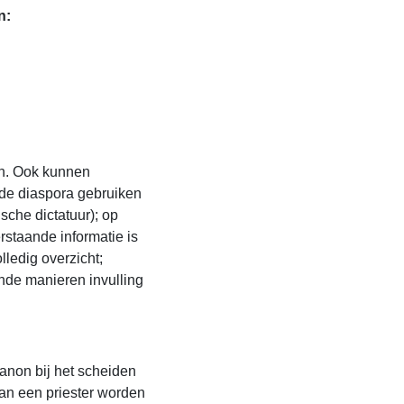
n:
en. Ook kunnen
 de diaspora gebruiken
che dictatuur); op
staande informatie is
lledig overzicht;
nde manieren invulling
anon bij het scheiden
an een priester worden