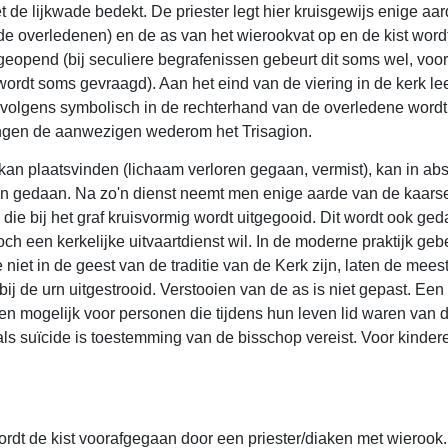
t de lijkwade bedekt. De priester legt hier kruisgewijs enige aar
e overledenen) en de as van het wierookvat op en de kist wordt
geopend (bij seculiere begrafenissen gebeurt dit soms wel, voor
wordt soms gevraagd). Aan het eind van de viering in de kerk lee
volgens symbolisch in de rechterhand van de overledene wordt g
ingen de aanwezigen wederom het Trisagion.
kan plaatsvinden (lichaam verloren gegaan, vermist), kan in ab
en gedaan. Na zo'n dienst neemt men enige aarde van de kaars
 die bij het graf kruisvormig wordt uitgegooid. Dit wordt ook g
och een kerkelijke uitvaartdienst wil. In de moderne praktijk gebe
iet in de geest van de traditie van de Kerk zijn, laten de meeste
 bij de urn uitgestrooid. Verstooien van de as is niet gepast. Ee
een mogelijk voor personen die tijdens hun leven lid waren van 
ls suïcide is toestemming van de bisschop vereist. Voor kinder
ordt de kist voorafgegaan door een priester/diaken met wierook