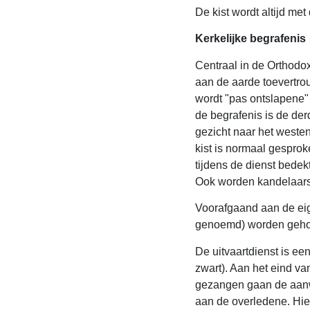
De kist wordt altijd me
Kerkelijke begrafenis
Centraal in de Orthodoxe
aan de aarde toevertro
wordt "pas ontslapene"
de begrafenis is de derd
gezicht naar het weste
kist is normaal gesproke
tijdens de dienst bede
Ook worden kandelaars b
Voorafgaand aan de eige
genoemd) worden gehoud
De uitvaartdienst is ee
zwart). Aan het eind va
gezangen gaan de aanwe
aan de overledene. Hie