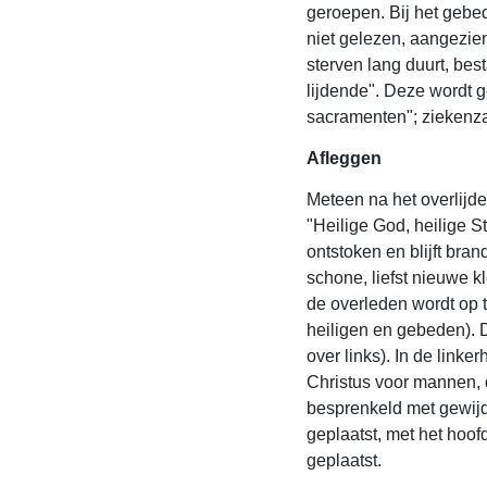
geroepen. Bij het gebe
niet gelezen, aangezien
sterven lang duurt, bes
lijdende". Deze wordt 
sacramenten"; ziekenz
Afleggen
Meteen na het overlijd
"Heilige God, heilige S
ontstoken en blijft bra
schone, liefst nieuwe 
de overleden wordt op t
heiligen en gebeden). 
over links). In de link
Christus voor mannen, 
besprenkeld met gewijd 
geplaatst, met het hoo
geplaatst.