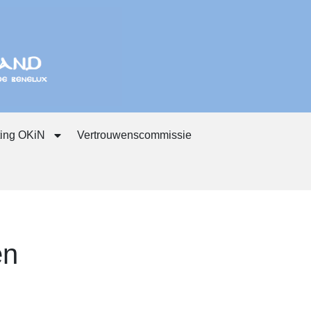
ting OKiN
Vertrouwenscommissie
en