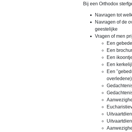
Bij een Orthodox sterfg
Navragen tot wel
Navragen of de o
geestelijke
Vragen of men prij
Een gebede
Een brochur
Een ikoontje
Een kerkelij
Een "gebeds
overledene)
Gedachtenis
Gedachtenis
Aanwezigheid
Eucharistie
Uitvaartdien
Uitvaartdien
Aanwezigheid