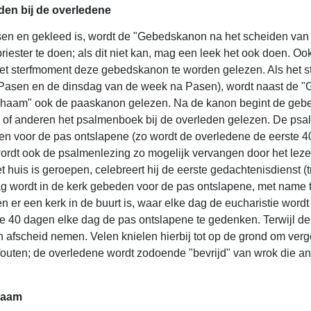
en bij de overledene
en en gekleed is, wordt de "Gebedskanon na het scheiden van 
riester te doen; als dit niet kan, mag een leek het ook doen. Oo
het sterfmoment deze gebedskanon te worden gelezen. Als het st
 Pasen en de dinsdag van de week na Pasen), wordt naast de 
lichaam" ook de paaskanon gelezen. Na de kanon begint de ge
n of anderen het psalmenboek bij de overleden gelezen. De ps
en voor de pas ontslapene (zo wordt de overledene de eerste 
rdt ook de psalmenlezing zo mogelijk vervangen door het lez
t huis is geroepen, celebreert hij de eerste gedachtenisdienst (t
dag wordt in de kerk gebeden voor de pas ontslapene, met name 
en er een kerk in de buurt is, waar elke dag de eucharistie wordt
40 dagen elke dag de pas ontslapene te gedenken. Terwijl de k
afscheid nemen. Velen knielen hierbij tot op de grond om verg
outen; de overledene wordt zodoende "bevrijd" van wrok die a
chaam