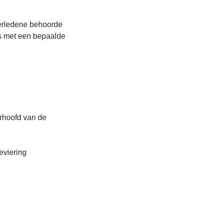
verledene behoorde
s met een bepaalde
orhoofd van de
eviering