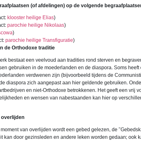
raafplaatsen (of afdelingen) op de volgende begraafplaatse
act:
klooster heilige Elias
)
ct:
parochie heilige Nikolaas
)
scowa
)
ct:
parochie heilige Transfiguratie
)
n de Orthodoxe traditie
rk bestaat een veelvoud aan tradities rond sterven en begrav
ssen gebruiken in de moederlanden en de diaspora. Soms heeft
derlanden verdwenen zijn (bijvoorbeeld tijdens de Communistis
de diaspora zich aangepast aan hier geldende gebruiken. Onder
aartbedrijven en niet-Orthodoxe betrokkenen. Het geeft een vrij vo
elijkheden en wensen van nabestaanden kan hier op verschille
overlijden
t moment van overlijden wordt een gebed gelezen, de "Gebedsk
Dit kan door gezinsleden en andere leken worden gedaan; ook k