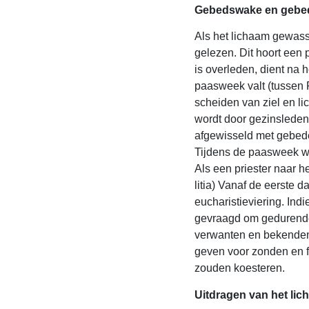
Gebedswake en gebed
Als het lichaam gewass
gelezen. Dit hoort een p
is overleden, dient na 
paasweek valt (tussen
scheiden van ziel en 
wordt door gezinslede
afgewisseld met gebed
Tijdens de paasweek wo
Als een priester naar he
litia) Vanaf de eerste 
eucharistieviering. Indi
gevraagd om gedurende 
verwanten en bekenden 
geven voor zonden en f
zouden koesteren.
Uitdragen van het li