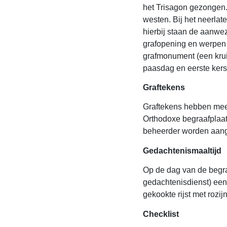
het Trisagon gezongen.
westen. Bij het neerlat
hierbij staan de aanwe
grafopening en werpen a
grafmonument (een krui
paasdag en eerste kers
Graftekens
Graftekens hebben mees
Orthodoxe begraafplaat
beheerder worden aan
Gedachtenismaaltijd
Op de dag van de begraf
gedachtenisdienst) een 
gekookte rijst met rozi
Checklist