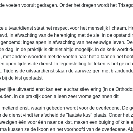
t de voeten vooruit gedragen. Onder het dragen wordt het Trisa
 uitvaartdienst staat het respect voor het menselijk lichaam. He
uwd, in afwachting van de hereniging met de ziel in de opstand
 genoemd; ingeslapen in afwachting van het eeuwige leven. De 
e dag, in de praktijk is dit niet altijd mogelijk. In de kerk wordt 
n, met andere woorden met de voeten naar het altaar en het hoo
n open tijdens de dienst. In tegenstelling tot leken is het gezic
kt. Tijdens de uitvaartdienst staan de aanwezigen met brandend
ij de kist geplaatst.
nlijke uitvaartdienst kan een eucharistieviering (in de Orthodoxe
en. In de praktijk doen alleen zeer vrome gezinnen dit.
n mettendienst, waarin gebeden wordt voor de overledene. De ge
n de dienst vindt ter afscheid de "laatste kus" plaats. Onder het
zigen één voor één naar de kist, maken een buiging of kniel
rna kussen ze de ikoon en het voorhoofd van de overledene. Als