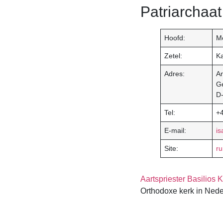
Patriarchaat
Hoofd:
Me
Zetel:
Ka
Adres:
An
G
D-
Tel:
+
E-mail:
i
Site:
r
Aartspriester Basilios 
Orthodoxe kerk in Ned