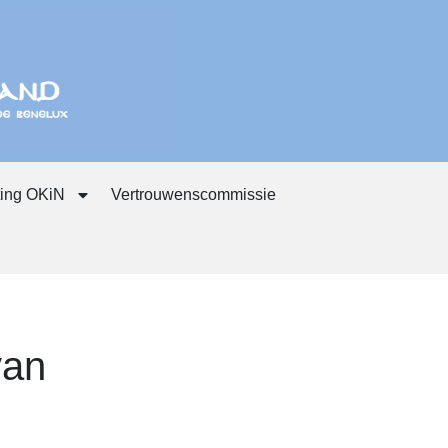
ting OKiN
Vertrouwenscommissie
van