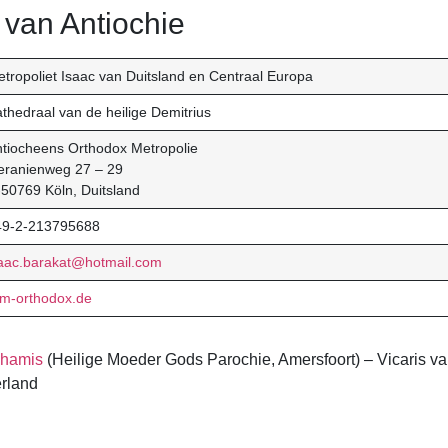
 van Antiochie
tropoliet Isaac van Duitsland en Centraal Europa
thedraal van de heilige Demitrius
tiocheens Orthodox Metropolie
eranienweg 27 – 29
50769 Köln, Duitsland
49-2-213795688
saac.barakat@hotmail.com
um-orthodox.de
Khamis
(Heilige Moeder Gods Parochie, Amersfoort) – Vicaris v
erland