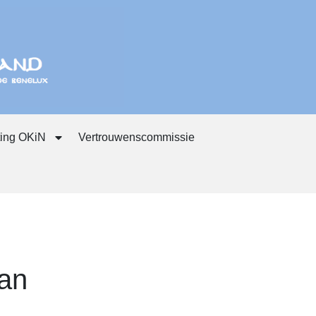
ting OKiN
Vertrouwenscommissie
van