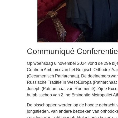
Communiqué Conferentie
Op woensdag 6 november 2024 vond de 29e bije
Centrum Ambiorix van het Belgisch Orthodox Aart
(Oecumenisch Patriarchaat). De deelnemers wa
Russische Traditie in West-Europa {Patriarchaat
Joseph (Patriarchaat van Roemenië), Zijne Excel
hulpbisschop van Zijne Eminentie Metropoliet A
De bisschoppen werden op de hoogte gebracht van
jongstleden, van andere bezoeken van orthodox
conclusies van dit bezoek. Het recente bezoek v