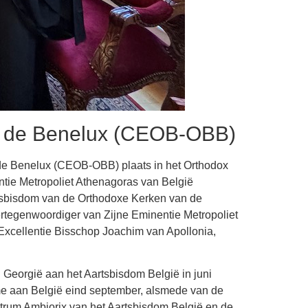
n de Benelux (CEOB-OBB)
e Benelux (CEOB-OBB) plaats in het Orthodox
ntie Metropoliet Athenagoras van België
tsbisdom van de Orthodoxe Kerken van de
ertegenwoordiger van Zijne Eminentie Metropoliet
 Excellentie Bisschop Joachim van Apollonia,
Georgië aan het Aartsbisdom België in juni
e aan België eind september, alsmede van de
ntrum Ambiorix van het Aartsbisdom België en de