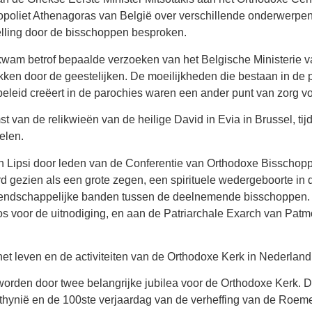
ropoliet Athenagoras van België over verschillende onderwerpe
lling door de bisschoppen besproken.
wam betrof bepaalde verzoeken van het Belgische Ministerie van
kken door de geestelijken. De moeilijkheden die bestaan in de
t beleid creëert in de parochies waren een ander punt van zorg 
an de relikwieën van de heilige David in Evia in Brussel, tijd
elen.
n Lipsi door leden van de Conferentie van Orthodoxe Bisschop
 gezien als een grote zegen, een spirituele wedergeboorte in d
 vriendschappelijke banden tussen de deelnemende bisschoppen. 
s voor de uitnodiging, en aan de Patriarchale Exarch van Patm
 leven en de activiteiten van de Orthodoxe Kerk in Nederland
 worden door twee belangrijke jubilea voor de Orthodoxe Kerk. 
thynië en de 100ste verjaardag van de verheffing van de Roeme