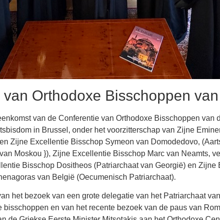
 van Orthodoxe Bisschoppen va
enkomst van de Conferentie van Orthodoxe Bisschoppen van d
sbisdom in Brussel, onder het voorzitterschap van Zijne Emine
ren Zijne Excellentie Bisschop Symeon van Domodedovo, (Aar
 van Moskou }), Zijne Excellentie Bisschop Marc van Neamts, v
lentie Bisschop Dositheos (Patriarchaat van Georgië) en Zijne
thenagoras van België (Oecumenisch Patriarchaat).
 het bezoek van een grote delegatie van het Patriarchaat van 
e bisschoppen en van het recente bezoek van de paus van Rom
an de Griekse Eerste Minister Mitsotakis aan het Orthodoxe Ce